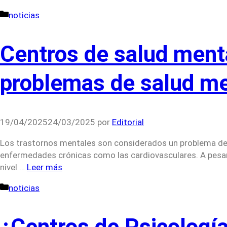
Categorías
noticias
Centros de salud menta
problemas de salud men
19/04/2025
24/03/2025
por
Editorial
Los trastornos mentales son considerados un problema de s
enfermedades crónicas como las cardiovasculares. A pesar de
nivel …
Leer más
Categorías
noticias
¿Centros de Psicología