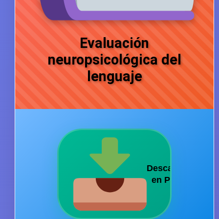
Evaluación
neuropsicológica del
lenguaje
Descarga
➔
en PDF