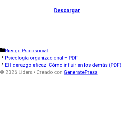
Descargar
Categorías
Riesgo Psicosocial
Psicología organizacional – PDF
El liderazgo eficaz. Cómo influir en los demás (PDF)
© 2026 Lidera
• Creado con
GeneratePress