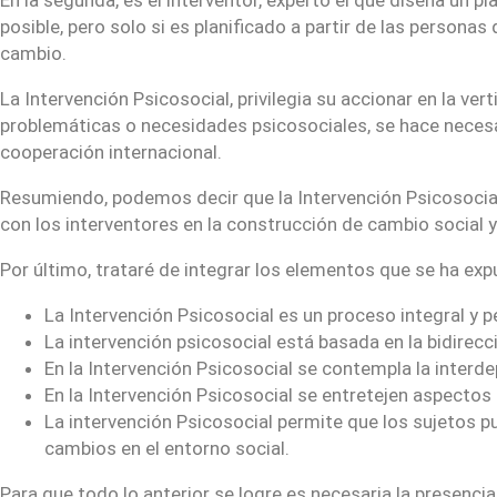
posible, pero solo si es planificado a partir de las persona
cambio.
La Intervención Psicosocial, privilegia su accionar en la ve
problemáticas o necesidades psicosociales, se hace necesari
cooperación internacional.
Resumiendo, podemos decir que la Intervención Psicosocial e
con los interventores en la construcción de cambio social 
Por último, trataré de integrar los elementos que se ha exp
La Intervención Psicosocial es un proceso integral y 
La intervención psicosocial está basada en la bidirecci
En la Intervención Psicosocial se contempla la interdep
En la Intervención Psicosocial se entretejen aspectos m
La intervención Psicosocial permite que los sujetos pu
cambios en el entorno social.
Para que todo lo anterior se logre es necesaria la presenci