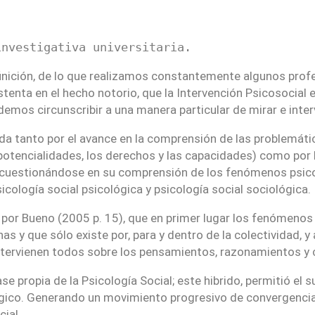
investigativa universitaria.
finición, de lo que realizamos constantemente algunos pro
ustenta en el hecho notorio, que la Intervención Psicosocia
demos circunscribir a una manera particular de mirar e inter
 dada tanto por el avance en la comprensión de las problem
otencialidades, los derechos y las capacidades) como por l
nido cuestionándose en su comprensión de los fenómenos psi
cología social psicológica y psicología social sociológica.
por Bueno (2005 p. 15), que en primer lugar los fenómenos 
as y que sólo existe por, para y dentro de la colectividad, 
tervienen todos sobre los pensamientos, razonamientos y c
e propia de la Psicología Social; este hibrido, permitió el
ológico. Generando un movimiento progresivo de convergenci
cial.