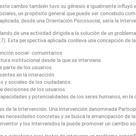
, este cambio también tuvo su génesis e igualmente influyó 
 Sociales, un propósito general que puede ser concebido como
plicada, desde una Orientación Psicosocial, sería la Interv
ando de una actividad dirigida a la solución de un problem
). Esta perspectiva aplicada conlleva una concepción de la 
ención social- comunitarios
tura institucional desde la que se interviene.
e parte de los usuarios.
sentes en la interacción.
 y sociales de los ciudadanos.
e decisiones de los usuarios.
apacidades y potencialidades de los seres humanos, en la c
s de la Intervención. Una Intervención denominada Particip
las necesidades concretas y se busca la emancipación de la
terventor y los Intervenidos la puede promover un cambio soc
an o estrategia para tratar de intervenir un problema específ