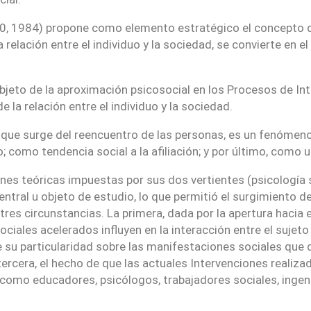
970, 1984) propone como elemento estratégico el concepto d
elación entre el individuo y la sociedad, se convierte en el
 objeto de la aproximación psicosocial en los Procesos de 
 la relación entre el individuo y la sociedad.
lo que surge del reencuentro de las personas, es un fenóme
como tendencia social a la afiliación; y por último, como u
nes teóricas impuestas por sus dos vertientes (psicología so
tral u objeto de estudio, lo que permitió el surgimiento de
res circunstancias. La primera, dada por la apertura hacia el
ales acelerados influyen en la interacción entre el sujeto
su particularidad sobre las manifestaciones sociales que d
ercera, el hecho de que las actuales Intervenciones realiza
s como educadores, psicólogos, trabajadores sociales, ingen