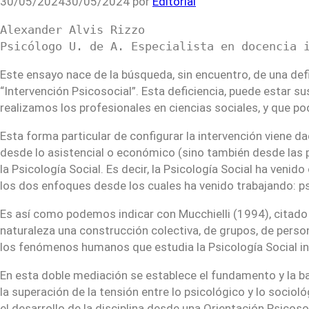
30/05/2024
30/05/2024
por
Editorial
Alexander Alvis Rizzo

Psicólogo U. de A. Especialista en docencia 
Este ensayo nace de la búsqueda, sin encuentro, de una de
“Intervención Psicosocial”. Esta deficiencia, puede estar s
realizamos los profesionales en ciencias sociales, y que po
Esta forma particular de configurar la intervención viene
desde lo asistencial o económico (sino también desde las p
la Psicología Social. Es decir, la Psicología Social ha ve
los dos enfoques desde los cuales ha venido trabajando: psi
Es así como podemos indicar con Mucchielli (1994), citado 
naturaleza una construcción colectiva, de grupos, de person
los fenómenos humanos que estudia la Psicología Social in
En esta doble mediación se establece el fundamento y la bas
la superación de la tensión entre lo psicológico y lo soci
el desarrollo de la disciplina desde una Orientación Psicoso