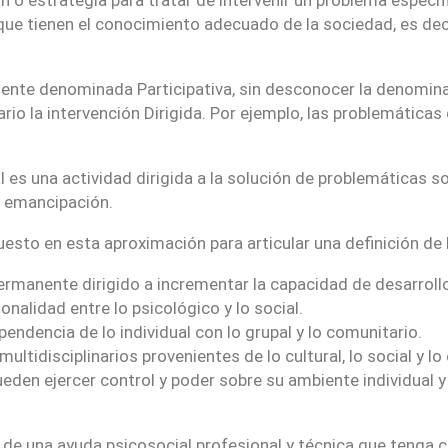
s que tienen el conocimiento adecuado de la sociedad, es dec
rtiente denominada Participativa, sin desconocer la denomina
o la intervención Dirigida. Por ejemplo, las problemáticas 
s una actividad dirigida a la solución de problemáticas soci
y emancipación.
uesto en esta aproximación para articular una definición de 
permanente dirigido a incrementar la capacidad de desarrollo
onalidad entre lo psicológico y lo social.
endencia de lo individual con lo grupal y lo comunitario.
ultidisciplinarios provenientes de lo cultural, lo social y l
eden ejercer control y poder sobre su ambiente individual y 
a de una ayuda psicosocial profesional y técnica que tenga 