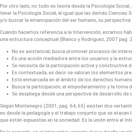
Por otro lado, no todo es teoría desde la Psicología Social
tener la Psicología Social, al igual que las demás Ciencias
y/o buscar la emancipación del ser humano, su perspectiva a
Cuando hacemos referencia a la Intervención, estamos habl
una estructura conceptual (Blanco y Rodriguez, 2007 pag. 27
No es asistencial, busca promover procesos de interv
Es una acción mediadora entre los usuarios y la estruc
Se necesita de la participación activa y constructiva d
Es contextuada, es decir se valoran los elementos pre
Está enmarcada en el ámbito de los derechos humanos
Busca la participación, el empoderamiento y la toma d
Se despliega desde una perspectiva de desarrollo de c
Según Montenegro (2001, pag. 64, 65) existen dos vertiente
es desde la pedagogía y el trabajo conjunto que se atacan 
que están expuestas en la sociedad. Es la unión entre el In
En la segunda, es el interventor, experto el que diseña un pl