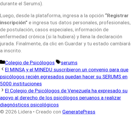
durante el Serums).
Luego, desde la plataforma, ingresa a la opción
“Registrar
inscripción”
e ingresa tus datos personales, profesionales,
de postulación, casos especiales, información de
enfermedad crónica (si la hubiera) y llena la declaración
jurada. Finalmente, da clic en Guardar y tu estado cambiará
a inscrito.
Categorías
Etiquetas
Colegio de Psicólogos
serums
El MINSA y el MINEDU suscribieron un convenio para que
psicólogos recién egresados puedan hacer su SERUMS en
5000 instituciones
El Colegio de Psicólogos de Venezuela ha expresado su
apoyo al derecho de los psicólogos peruanos a realizar
diagnósticos psicológicos
© 2026 Lidera
• Creado con
GeneratePress