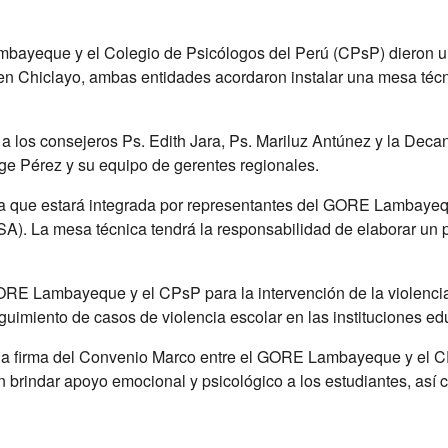
mbayeque y el Colegio de Psicólogos del Perú (CPsP) dieron u
en Chiclayo, ambas entidades acordaron instalar una mesa técnic
to a los consejeros Ps. Edith Jara, Ps. Mariluz Antúnez y la D
ge Pérez y su equipo de gerentes regionales.
ca que estará integrada por representantes del GORE Lambayeq
La mesa técnica tendrá la responsabilidad de elaborar un pla
RE Lambayeque y el CPsP para la intervención de la violencia 
guimiento de casos de violencia escolar en las instituciones edu
la firma del Convenio Marco entre el GORE Lambayeque y el CP
n brindar apoyo emocional y psicológico a los estudiantes, así 