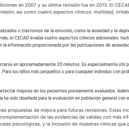
iciones en 2007 y su última revisión fue en 2013. El CECA
resión, así como cuatro aspectos clínicos: inutilidad, irri
alizados o trastornos de la emoción, como la ansiedad y la depr
más, el CECAD evalúa cuatro aspectos clínicos adicionales: Inuti
n la información proporcionada por las puntuaciones de ansieda
letarse en aproximadamente 20 minutos. Es especialmente útil p
 Para los niños más pequeños o para cualquier individuo con pro
etectar mejoras en los pacientes previamente evaluados. Además
cala ha sido diseñada para la evaluación en población general c
s propuestas de mejora para futuras revisiones. Estas incl
la complementación de las evidencias de validez con más i
alas psicológicas, y la inclusión de muestras clínicas que