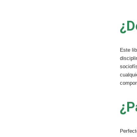
¿D
Este li
discipl
sociofí
cualqui
comport
¿P
Perfec