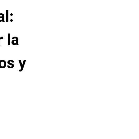
l:
 la
os y