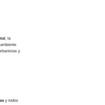
tal
, la
l ambiente
urbanistas y
tas
y todos