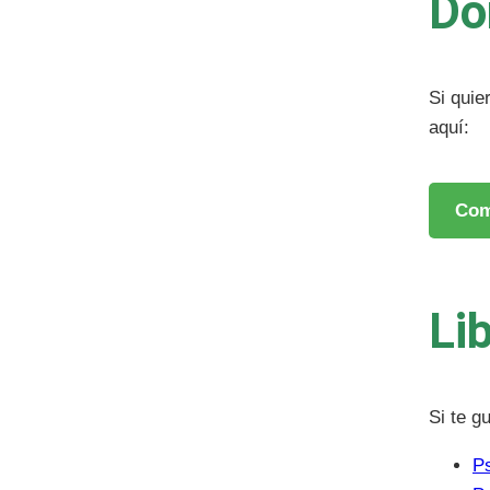
Dó
Si quie
aquí:
Com
Li
Si te g
Ps