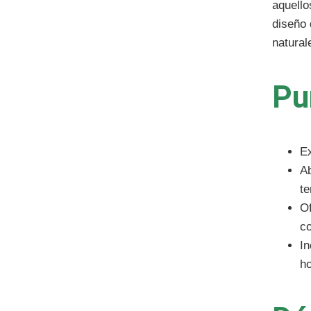
aquello
diseño 
natural
Pu
Ex
Ab
te
Of
co
In
ho