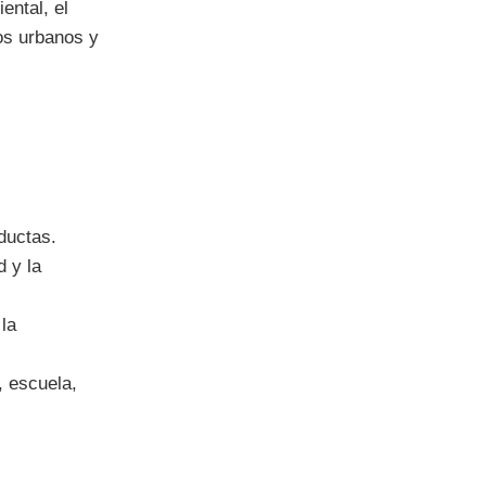
ental, el
nos urbanos y
ductas.
d y la
 la
, escuela,