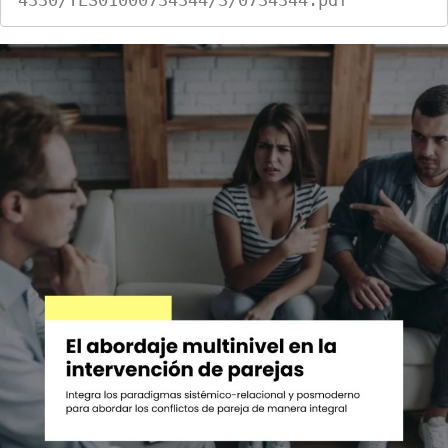
4330/TES01000734344/3/0734344.pdf