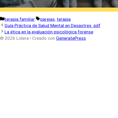
Categorías
Etiquetas
terapia familiar
parejas
,
terapia
Guía Práctica de Salud Mental en Desastres .pdf
La ética en la evaluación psicológica forense
© 2026 Lidera
• Creado con
GeneratePress