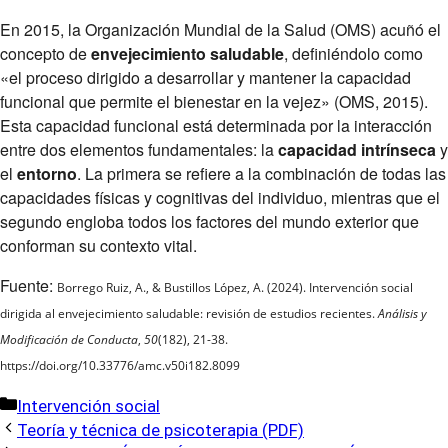
En 2015, la Organización Mundial de la Salud (OMS) acuñó el
concepto de
envejecimiento saludable
, definiéndolo como
«el proceso dirigido a desarrollar y mantener la capacidad
funcional que permite el bienestar en la vejez» (OMS, 2015).
Esta capacidad funcional está determinada por la interacción
entre dos elementos fundamentales: la
capacidad intrínseca
y
el
entorno
. La primera se refiere a la combinación de todas las
capacidades físicas y cognitivas del individuo, mientras que el
segundo engloba todos los factores del mundo exterior que
conforman su contexto vital.
Fuente:
Borrego Ruiz, A., & Bustillos López, A. (2024). Intervención social
dirigida al envejecimiento saludable: revisión de estudios recientes.
Análisis y
Modificación de Conducta
,
50
(182), 21-38.
https://doi.org/10.33776/amc.v50i182.8099
Categorías
Intervención social
Teoría y técnica de psicoterapia (PDF)