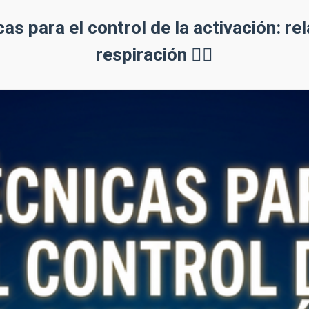
respiración 🧘‍♂️