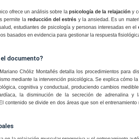
ico ofrece un análisis sobre la
psicología de la relajación
y c
os permite la
reducción del estrés
y la ansiedad. Es un materi
salud, estudiantes de psicología y personas interesadas en el
os basados en evidencia para gestionar la respuesta fisiológic
ta el documento?
r Mariano Chóliz Montañés detalla los procedimientos para di
ismo mediante la intervención psicológica. Se explica cómo la 
iológica, cognitiva y conductual, produciendo cambios medibl
ardíaca, la disminución de la secreción de adrenalina y la
El contenido se divide en dos áreas que son el entrenamiento m
ipales
iza en la relajación muscular progresiva y el entrenamiento a