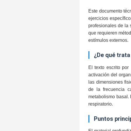
Este documento técn
ejercicios específic
profesionales de la 
que requieren métod
estímulos externos.
¿de qué tra
El texto escrito po
activación del organ
las dimensiones fis
de la frecuencia c
metabolismo basal. 
respiratorio.
puntos princ
El material profund