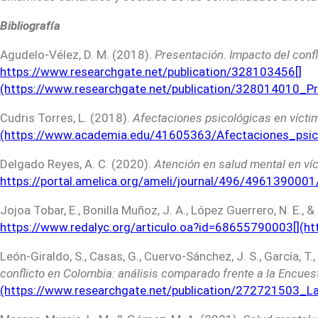
Bibliografía
Agudelo-Vélez, D. M. (2018).
Presentación. Impacto del confli
https://www.researchgate.net/publication/328103456[]
(https://www.researchgate.net/publication/328014010_Pr
Cudris Torres, L. (2018).
Afectaciones psicológicas en vícti
(https://www.academia.edu/41605363/Afectaciones_psi
Delgado Reyes, A. C. (2020).
Atención en salud mental en víct
https://portal.amelica.org/ameli/journal/496/4961390001/
Jojoa Tobar, E., Bonilla Muñoz, J. A., López Guerrero, N. E.,
https://www.redalyc.org/articulo.oa?id=68655790003[](h
León-Giraldo, S., Casas, G., Cuervo-Sánchez, J. S., García, T.
conflicto en Colombia: análisis comparado frente a la Encue
(https://www.researchgate.net/publication/272721503_