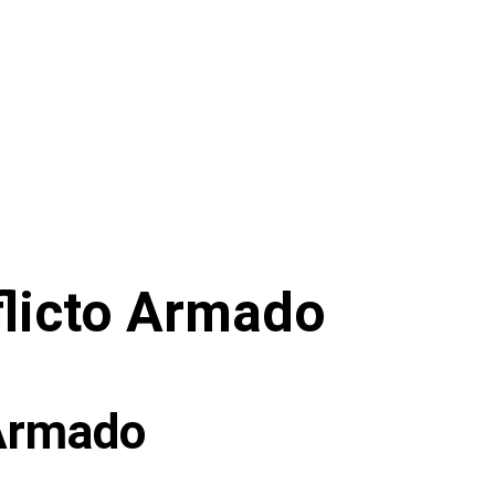
flicto Armado
 Armado