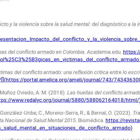
cto y la violencia sobre la salud mental: del diagnóstico a la 
esentacion_Impacto_del_conflicto_y_la_violencia_sobre_
mas del conflicto armado en Colombia
. Academia.edu.
https:
col%25C3%25B3gicas_en_victimas_del_conflicto_armado
imas del conflicto armado: una reflexión crítica entre lo escrit
[](https://portal.amelica.org/ameli/journal/743/74343630
 & Muñoz Oviedo, A. M. (2018).
Las huellas del conflicto armado
ttps://www.redalyc.org/journal/5880/588062164018/html/
, González-Uribe, C., Moreno-Serra, R., & Bernal, O. (2023).
Tra
sta Nacional de Salud Mental 2015
. Biomédica.
https://revist
La_salud_mental_en_situaciones_de_conflicto_armado)