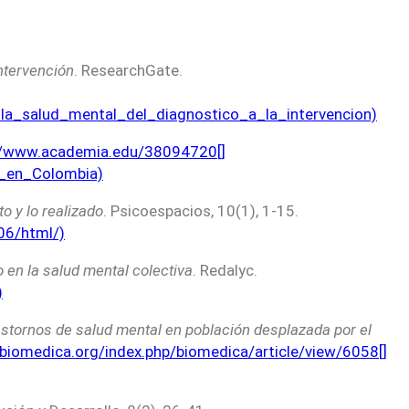
intervención
. ResearchGate.
la_salud_mental_del_diagnostico_a_la_intervencion)
//www.academia.edu/38094720[]
_en_Colombia)
o y lo realizado
. Psicoespacios, 10(1), 1-15.
06/html/)
 en la salud mental colectiva
. Redalyc.
)
stornos de salud mental en población desplazada por el
abiomedica.org/index.php/biomedica/article/view/6058[]