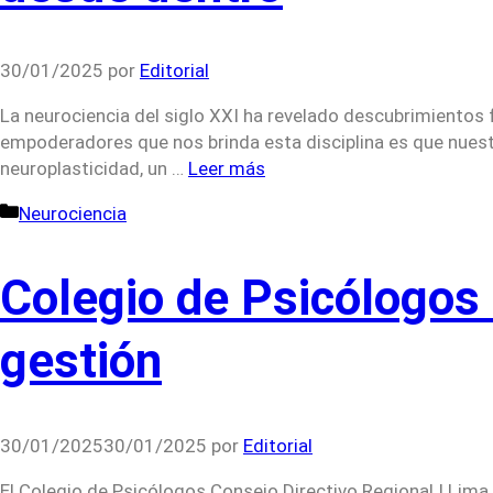
30/01/2025
por
Editorial
La neurociencia del siglo XXI ha revelado descubrimientos 
empoderadores que nos brinda esta disciplina es que nuestr
neuroplasticidad, un …
Leer más
Categorías
Neurociencia
Colegio de Psicólogos
gestión
30/01/2025
30/01/2025
por
Editorial
El Colegio de Psicólogos Consejo Directivo Regional I Lima