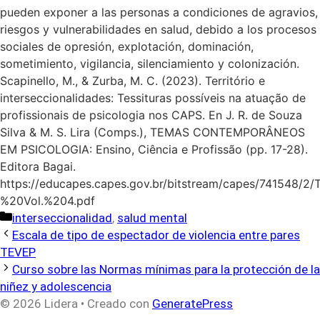
pueden exponer a las personas a condiciones de agravios,
riesgos y vulnerabilidades en salud, debido a los procesos
sociales de opresión, explotación, dominación,
sometimiento, vigilancia, silenciamiento y colonización.
Scapinello, M., & Zurba, M. C. (2023). Território e
interseccionalidades: Tessituras possíveis na atuação de
profissionais de psicologia nos CAPS. En J. R. de Souza
Silva & M. S. Lira (Comps.), TEMAS CONTEMPORÂNEOS
EM PSICOLOGIA: Ensino, Ciência e Profissão (pp. 17-28).
Editora Bagai.
https://educapes.capes.gov.br/bitstream/capes/74154
%20Vol.%204.pdf
Categorías
interseccionalidad
,
salud mental
Escala de tipo de espectador de violencia entre pares
TEVEP
Curso sobre las Normas mínimas para la protección de la
niñez y adolescencia
© 2026 Lidera
• Creado con
GeneratePress