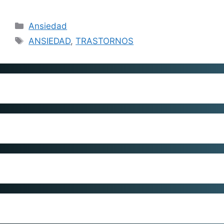
Categorías
Ansiedad
Etiquetas
ANSIEDAD
,
TRASTORNOS