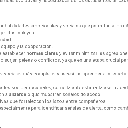
sticas evolutivas y necesidades de los estudiantes en cada 
ollar habilidades emocionales y sociales que permitan a los n
eridas incluyen:
ridad
.
 equipo y la cooperación.
e establecer
normas claras
y evitar minimizar las agresion
do surjan peleas o conflictos, ya que es una etapa crucial p
es sociales más complejas y necesitan aprender a interactu
dades socioemocionales, como la autoestima, la asertividad y
en a
aislarse
o que muestran señales de acoso.
ivas que fortalezcan los lazos entre compañeros.
 especialmente para identificar señales de alerta, como cam