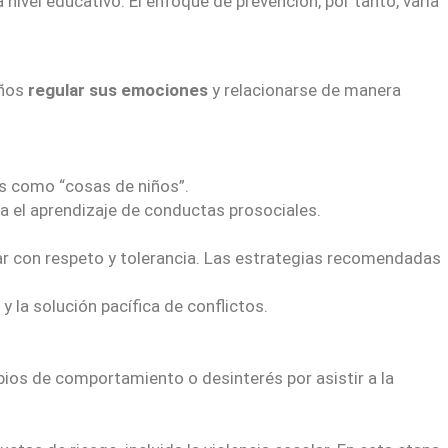
nivel educativo. El enfoque de prevención, por tanto, varía
iños
regular sus emociones
y relacionarse de manera
es como “cosas de niños”.
ara el aprendizaje de conductas prosociales.
ar con respeto y tolerancia. Las estrategias recomendadas
 la solución pacífica de conflictos.
bios de comportamiento o desinterés por asistir a la