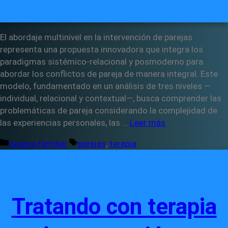
El abordaje multinivel en la intervención de parejas
representa una propuesta innovadora que integra los
paradigmas sistémico-relacional y posmoderno para
abordar los conflictos de pareja de manera integral. Este
modelo, fundamentado en un análisis de tres niveles —
individual, relacional y contextual—, busca comprender las
problemáticas de pareja considerando la complejidad de
las experiencias personales, las …
Leer más
Categorías
Etiquetas
terapia familiar
parejas
,
terapia
Tratando con terapia