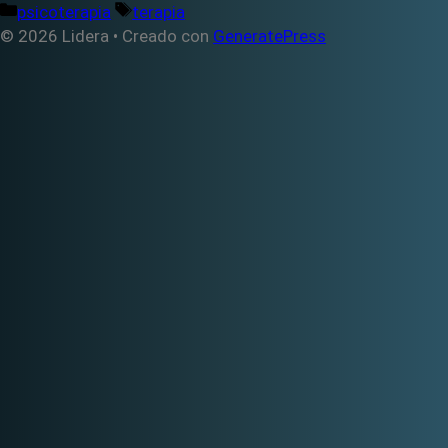
Categorías
Etiquetas
psicoterapia
terapia
© 2026 Lidera
• Creado con
GeneratePress